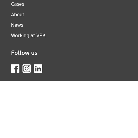
Cases
About
News
Working at VPK
Follow us
Whistleblowing system
Terms and conditions
Privacy policy and cookies
COPYRIGHT 2025 VPK GROUP