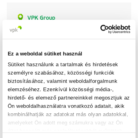
VPK Group
Kareelstraat 108
9300 Aalst
Belgium
Ez a weboldal sütiket használ
+32 52 26 12 08
Sütiket használunk a tartalmak és hirdetések
info.hq@vpkgroup.com
személyre szabásához, közösségi funkciók
www.vpkgroup.com
biztosításához, valamint weboldalforgalmunk
elemzéséhez. Ezenkívül közösségi média-,
hirdető- és elemező partnereinkkel megosztjuk az
Ön weboldalhasználatra vonatkozó adatait, akik
kombinálhatják az adatokat más olyan adatokkal,
amelyeket Ön adott meg számukra vagy az Ön
által használt más szolgáltatásokból gyűjtöttek.