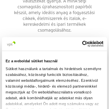
választékát gyártja. A minÅ‘ségi
csomagolás újrahasznosított papírból
készül, amely ideális anyag a fogyasztási
cikkek, élelmiszerek és italok, e-
kereskedelmi és ipari termékek
csomagolásához.
VPK Limerick
Ez a weboldal sütiket használ
Sütiket használunk a tartalmak és hirdetések személyre
Galvone Business Park
szabásához, közösségi funkciók biztosításához,
V94 HD89 Limerick
valamint weboldalforgalmunk elemzéséhez. Ezenkívül
Írország
közösségi média-, hirdető- és elemező partnereinkkel
megosztjuk az Ön weboldalhasználatra vonatkozó
+35 361 402 500
adatait, akik kombinálhatják az adatokat más olyan
adatokkal, amelyeket Ön adott meg számukra vagy az