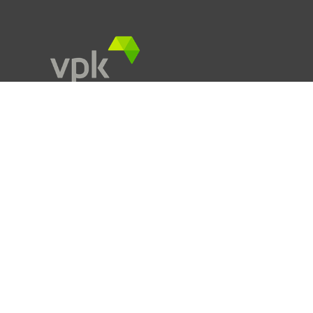
O nas
Realizacje
Aktualności
Produkty
Usługi
Zrównoważony rozwój