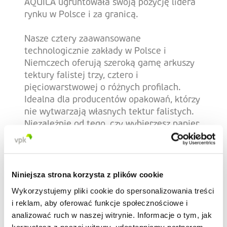
AQUILA ugruntowała swoją pozycję lidera
rynku w Polsce i za granicą.
Nasze cztery zaawansowane
technologicznie zakłady w Polsce i
Niemczech oferują szeroką gamę arkuszy
tektury falistej trzy, cztero i
pięciowarstwowej o różnych profilach.
Idealna dla producentów opakowań, którzy
nie wytwarzają własnych tektur falistych.
Niezależnie od tego, czy wybierzesz papier
z recyklingu, taki jak testlinery i
wellenstoffy, czy też papier premium
kraftowy, zawsze mamy odpowiednie
rozwiązanie.
Niniejsza strona korzysta z plików cookie
Wykorzystujemy pliki cookie do spersonalizowania treści
i reklam, aby oferować funkcje społecznościowe i
analizować ruch w naszej witrynie. Informacje o tym, jak
korzystasz z naszej witryny, udostępniamy partnerom