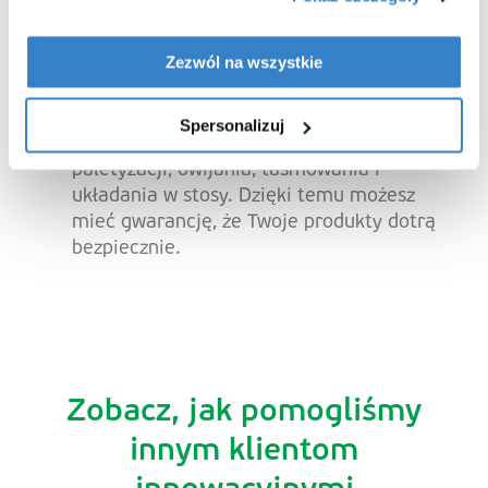
Dzięki naszemu szkoleniu z zakresu
wytwarzania produktów uzyskasz wgląd
Zezwól na wszystkie
w proces produkcji papieru i tektury
falistej.
Nasz program
„Around The Box‘
’
Spersonalizuj
znajduje idealne rozwiązanie do
paletyzacji, owijania, taśmowania i
układania w stosy. Dzięki temu możesz
mieć gwarancję, że Twoje produkty dotrą
bezpiecznie.
Zobacz, jak pomogliśmy
innym klientom