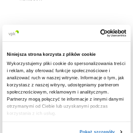
Innowacyjne rozwiązania
Jesteśmy częścią międzynarodowej sieci
VPK, która zrzesza
80 doświadczonych
Niniejsza strona korzysta z plików cookie
konstruktorów z 11 krajów
. Ta wyjątkowa
Wykorzystujemy pliki cookie do spersonalizowania treści
społeczność ekspertów tworzy ponad 20
i reklam, aby oferować funkcje społecznościowe i
000 innowacyjnych projektów opakowań
analizować ruch w naszej witrynie. Informacje o tym, jak
każdego roku. Dzięki tej wiedzy i
korzystasz z naszej witryny, udostępniamy partnerom
doświadczeniu możemy zagwarantować
społecznościowym, reklamowym i analitycznym.
najwyższą jakość każdego projektu.
Partnerzy mogą połączyć te informacje z innymi danymi
otrzymanymi od Ciebie lub uzyskanymi podczas
Chcesz mieć pewność co do
korzystania z ich usług.
odpowiedniego rozwiązania?
Wizualizujemy Twój projekt w
3D
i
tworzymy
modele testowe
.
Pokaż szczegóły