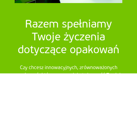
Razem spełniamy
Twoje życzenia
dotyczące opakowań
Czy chcesz innowacyjnych, zrównoważonych
opakowań, które wzmacniają tożsamość Twojej
marki, oferując jednocześnie optymalne
zabezpieczenie? W VPK pomagamy Ci
zrealizować te cele.
Skontaktuj się z nami