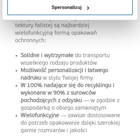
opakowanie
Spersonalizuj
Cztery powody, dla których opakowania z
tektury falistej są najbardziej
wielofunkcyjną formą opakowań
ochronnych:
Solidne i wytrzymałe
do transportu
wszelkiego rodzaju produktów
Możliwość personalizacji i łatwego
nadruku
w stylu Twojej firmy
W 100% nadające się do recyklingu i
wykonane w 90% z surowców
pochodzących z odzysku
— w zgodzie z
gospodarką o obiegu zamkniętym
Wielofunkcyjne
— zawsze dostosowane
do potrzeb opakowanie dzięki szerokiej
gamie rozmiarów i jakości