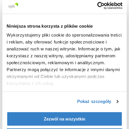
minimalizowanie wpływu na środowisko.
Oto kilka kluczowych faktów na temat
opakowań tekturowych:
Niniejsza strona korzysta z plików cookie
100% nadające się do recyklingu,
Wykorzystujemy pliki cookie do spersonalizowania treści
odnawialne i biodegradowalne
i reklam, aby oferować funkcje społecznościowe i
Jeden z najczęściej przetwarzanych
analizować ruch w naszej witrynie. Informacje o tym, jak
produktów papierowych na świecie
korzystasz z naszej witryny, udostępniamy partnerom
Nowe pudełka z tektury falistej składają
społecznościowym, reklamowym i analitycznym.
się średnio
w 88% z papieru i tektury z
Partnerzy mogą połączyć te informacje z innymi danymi
recyklingu
, dzięki efektywnemu
otrzymanymi od Ciebie lub uzyskanymi podczas
procesowi odzysku.
korzystania z ich usług.
Pokaż szczegóły
Tektura falista -
Zezwól na wszystkie
przyszłościowe