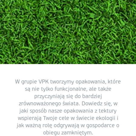
W grupie VPK tworzymy opakowania, które
są nie tylko funkcjonalne, ale także
przyczyniają się do bardziej
zrównoważonego świata. Dowiedz się, w
jaki sposób nasze opakowania z tektury
wspierają Twoje cele w świecie ekologii i
jak ważną rolę odgrywają w gospodarce o
obiegu zamkniętym.