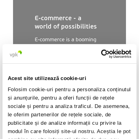
E-commerce - a
world of possibilities
E-commerce is a booming
business. More and more
manufacturers and
consumers want to have
their parcel delivered in
sustainable packaging. VPK’s
Acest site utilizează cookie-uri
Citește mai mult
extensive design facilities
Folosim cookie-uri pentru a personaliza conținutul
situated throughout all of
și anunțurile, pentru a oferi funcții de rețele
our countries where our sites
sociale și pentru a analiza traficul. De asemenea,
are located can take you
le oferim partenerilor de rețele sociale, de
through the e-commerce
specification process – from
publicitate și de analize informații cu privire la
beginning to the end.
modul în care folosiți site-ul nostru. Aceștia le pot
Corrugated packaging: 5 steps towards
Perfectly designed to fit for