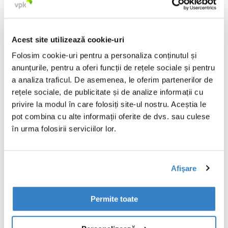
Acest site utilizează cookie-uri
Folosim cookie-uri pentru a personaliza conținutul și
anunțurile, pentru a oferi funcții de rețele sociale și pentru
a analiza traficul. De asemenea, le oferim partenerilor de
rețele sociale, de publicitate și de analize informații cu
PLANETA noastră:
privire la modul în care folosiți site-ul nostru. Aceștia le
pot combina cu alte informații oferite de dvs. sau culese
impulsionarea unui
în urma folosirii serviciilor lor.
impact sustenabil
Afişare
Sustenabilitatea este integrată în
tot ceea ce facem la VPK Group.
Permite toate
Ne concentrăm pe circularitate,
acțiuni climatice și eficiență în