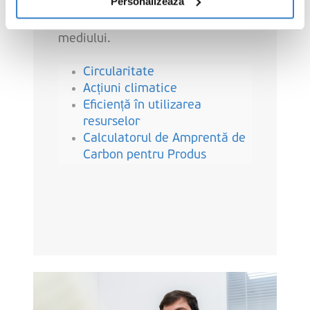
Personalizează
utilizarea resurselor pentru a
minimiza impactul nostru asupra
mediului.
Circularitate
Acțiuni climatice
Eficiență în utilizarea
resurselor
Calculatorul de Amprentă de
Carbon pentru Produs