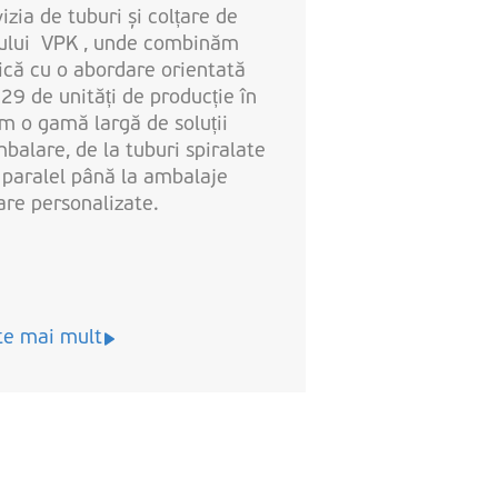
izia de tuburi și colțare de
pului VPK , unde combinăm
ică cu o abordare orientată
 29 de unități de producție în
im o gamă largă de soluții
balare, de la tuburi spiralate
e paralel până la ambalaje
are personalizate.
te mai mult