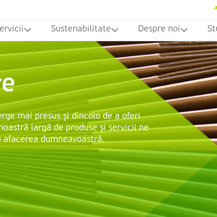
ervicii
Sustenabilitate
Despre noi
St
re
rge mai presus și dincolo de a oferi
noastră largă de produse și servicii ne
ru afacerea dumneavoastră.