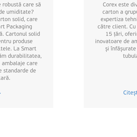
e robustă care să
Corex este div
i de umiditate?
carton a gru
rton solid, care
expertiza tehn
rt Packaging
către client. Cu
ă. Cartonul solid
15 țări, ofer
entru produse
inovatoare de am
altele. La Smart
și înfășurat
ăm durabilitatea,
tubul
în ambalaje care
te standarde de
tară.
Citeș