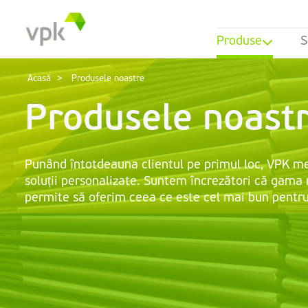
Produse
S
Acasă
Produsele noastre
Produsele noast
Punând întotdeauna clientul pe primul loc, VPK me
soluții personalizate. Suntem încrezători că gama 
permite să oferim ceea ce este cel mai bun pent