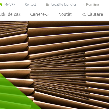
Română
My VPK
Contact
Locațiile fabricilor
udii de caz
Cariere
Noutăți
Căutare