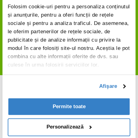
Folosim cookie-uri pentru a personaliza conținutul
Get in touch
și anunțurile, pentru a oferi funcții de rețele
sociale și pentru a analiza traficul. De asemenea,
For more detailed information about the
le oferim partenerilor de rețele sociale, de
Product Carbon Footprint Calculator and how it
publicitate și de analize informații cu privire la
can support your packaging choices, please
modul în care folosiți site-ul nostru. Aceștia le pot
contact your local VPK representative.
combina cu alte informații oferite de dvs. sau
culese în urma folosirii serviciilor lor.
Afişare
Permite toate
Partajează
Partajează
Personalizează