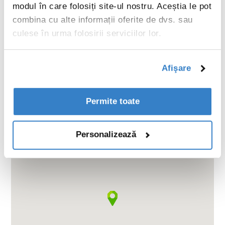
modul în care folosiți site-ul nostru. Aceștia le pot
info.cbbe@vpkgroup.com
combina cu alte informații oferite de dvs. sau
www.vpkgroup.com
culese în urma folosirii serviciilor lor.
Afişare
Permite toate
Personalizează