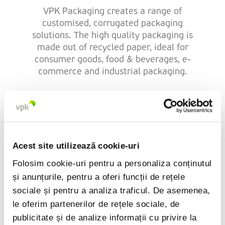
VPK Packaging creates a range of
customised, corrugated packaging
solutions. The high quality packaging is
made out of recycled paper, ideal for
consumer goods, food & beverages, e-
commerce and industrial packaging.
TVA: BE 0454.520.026
Acest site utilizează cookie-uri
VPK Packaging Erembodegem
Folosim cookie-uri pentru a personaliza conținutul
și anunțurile, pentru a oferi funcții de rețele
Zuid 3 Industrielaan 13
sociale și pentru a analiza traficul. De asemenea,
9320 Erembodegem (Aalst)
le oferim partenerilor de rețele sociale, de
Belgium
publicitate și de analize informații cu privire la
+32 53 85 84 83