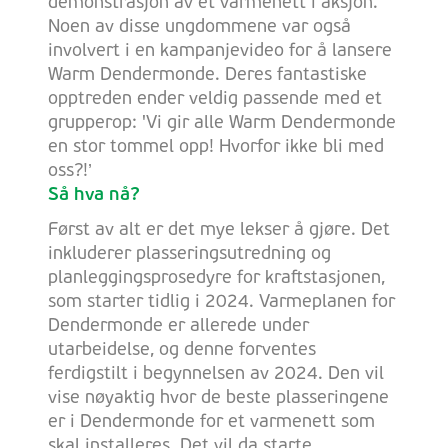
demonstrasjon av et varmenett i aksjon.
Noen av disse ungdommene var også
involvert i en kampanjevideo for å lansere
Warm Dendermonde. Deres fantastiske
opptreden ender veldig passende med et
grupperop: 'Vi gir alle Warm Dendermonde
en stor tommel opp! Hvorfor ikke bli med
oss?!’
Så hva nå?
Først av alt er det mye lekser å gjøre. Det
inkluderer plasseringsutredning og
planleggingsprosedyre for kraftstasjonen,
som starter tidlig i 2024. Varmeplanen for
Dendermonde er allerede under
utarbeidelse, og denne forventes
ferdigstilt i begynnelsen av 2024. Den vil
vise nøyaktig hvor de beste plasseringene
er i Dendermonde for et varmenett som
skal installeres. Det vil da starte