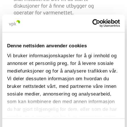
diskusjoner for å finne utbygger og
operatør for varmenettet.
Utbygging av kraftstasjonen og installasjon
av varmenettet vil ta flere år. Et
varmenett er noe som vokser gradvis, så
Denne nettsiden anvender cookies
ikke alle aktørene vil engasjere seg
samtidig. En innledende mulighetsstudie
Vi bruker informasjonskapsler for å gi innhold og
for varmenettet har allerede vist en rekke
annonser et personlig preg, for å levere sosiale
ruter som er teknisk mulige. Studien
mediefunksjoner og for å analysere trafikken vår.
bekreftet også at dette er et lovende
Vi deler dessuten informasjon om hvordan du
prosjekt og har et betydelig potensial.
bruker nettstedet vårt, med partnerne våre innen
sosiale medier, annonsering og analysearbeid,
som kan kombinere den med annen informasjon
En vinn-vinn løsning
du har gjort tilgjengelig for dem, eller som de har
samlet inn gjennom din bruk av tjenestene deres.
Et varmenett kan sees på som et
sentralvarmeanlegg i stor skala. Det er et