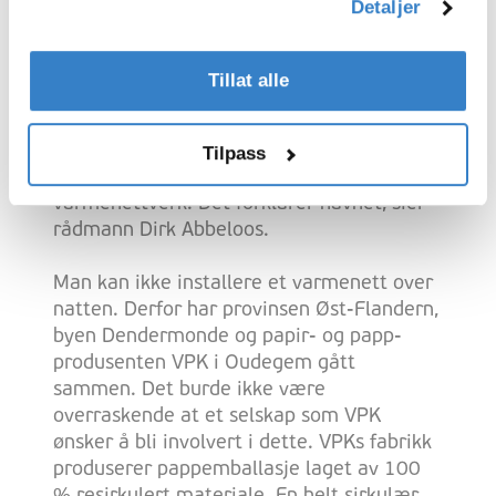
Detaljer
nettverk av underjordiske rør som leverer
varme til husholdninger, bedrifter, men de
kan like gjerne forsyne et sykehus eller
Tillat alle
offentlig svømmebasseng. "Varm
Dendermonde betyr en positiv, bevisst
beslutning om å gå for bærekraftig
Tilpass
oppvarming for byen vår ved å bruke
varmenettverk. Det forklarer navnet, sier
rådmann Dirk Abbeloos.
Man kan ikke installere et varmenett over
natten. Derfor har provinsen Øst-Flandern,
byen Dendermonde og papir- og papp-
produsenten VPK i Oudegem gått
sammen. Det burde ikke være
overraskende at et selskap som VPK
ønsker å bli involvert i dette. VPKs fabrikk
produserer pappemballasje laget av 100