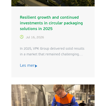
Resilient growth and continued
investments in circular packaging
solutions in 2025
Jul 16, 2026
In 2025, VPK Group delivered solid results
in a market that remained challenging.
Focused investments, targeted
Les mer
acquisitions and a consistent approach to
sustainability allowed the group to further
strengthen its position as a reliable
partner in circular packaging.