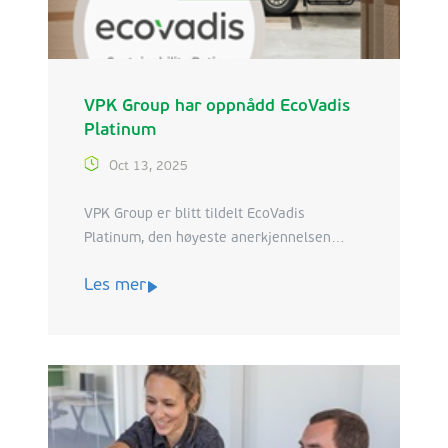
VPK Group har oppnådd EcoVadis
Platinum
Oct 13, 2025
VPK Group er blitt tildelt EcoVadis
Platinum, den høyeste anerkjennelsen
innen bærekraftsytelse. Denne
Les mer
utmerkelsen plasserer oss blant topp 1 %
av alle selskaper som er vurdert over hele
verden, og for aller første gang gjelder det
hele konsernet vårt.