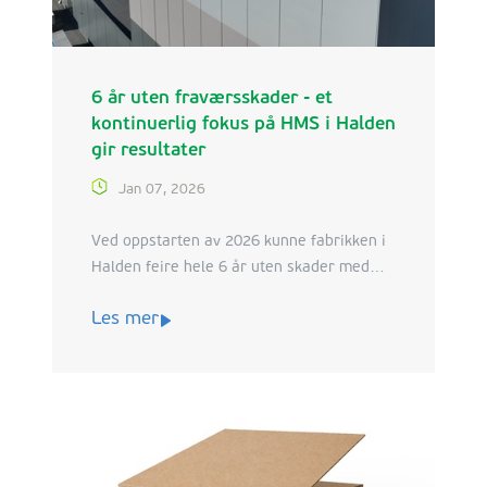
6 år uten fraværsskader - et
kontinuerlig fokus på HMS i Halden
gir resultater
Jan 07, 2026
Ved oppstarten av 2026 kunne fabrikken i
Halden feire hele 6 år uten skader med
fravær. En fantastisk prestasjon som viser
Les mer
at systematisk og kontinuerlig arbeid med
sikkerhet på arbeidsplassen gir gode
resultater. Vi har spurt vår HSE Mgr.
Marius Hagberg og Production Mgr.
Lincoln Esau hvordan man jobber med
HMS på fabrikken for å oppnå så gode
resultater og hvilke utfordringer de ser for