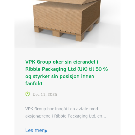
å opprettholde nivået i årene fremover.
VPK Group øker sin eierandel i
Ribble Packaging Ltd (UK) til 50 %
og styrker sin posisjon innen
fanfold
Dec 11, 2025
VPK Group har inngått en avtale med
aksjonærene i Ribble Packaging Ltd, en
britisk produsent av bølgepapp, om å øke
Les mer
sin eierandel fra 30 % til 50 %. Dette gir