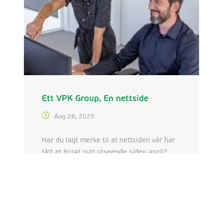
Ett VPK Group, En nettside
Aug 28, 2025
Har du lagt merke til at nettsiden vår har
fått et friskt nytt utseende siden april?
Takket være denne oppgraderingen
Les mer
presenterer VPK Group nå en sterk og
konsistent historie. Stephanie De Smedt
(Group Marketing & Communication
Manager) og Nikolaas Verhelst (Product