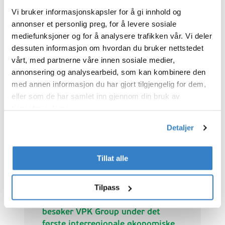
produksjonsanlegg i Whittlesey i
Vi bruker informasjonskapsler for å gi innhold og
Les mer
Cambridgeshire. Virksomheten støttes av
annonser et personlig preg, for å levere sosiale
dedikerte lager- og logistikkoperasjoner
mediefunksjoner og for å analysere trafikken vår. Vi deler
på samme sted. Beliggenheten gjør det
dessuten informasjon om hvordan du bruker nettstedet
mulig å betjene kunder over hele
vårt, med partnerne våre innen sosiale medier,
Storbritannia på en effektiv og fleksibel
annonsering og analysearbeid, som kan kombinere den
måte. Etter å ha kjøpt en minoritetsandel
med annen informasjon du har gjort tilgjengelig for dem,
i 2024, har VPK Group nå overtatt fullt
eller som de har samlet inn gjennom din bruk av
eierskap av selskapet.
tjenestene deres.
Detaljer
Tillat alle
Tilpass
Hans Majestet Kongen av Belgia
besøker VPK Group under det
første interregionale økonomiske