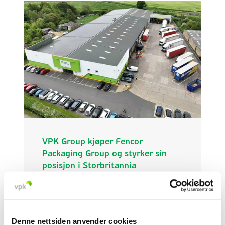
far beyond machines and measurements.
VPK Group kjøper Fencor
Packaging Group og styrker sin
posisjon i Storbritannia
Jun 08, 2026
Fencor Packaging Group, som eier Manor
Denne nettsiden anvender cookies
Packaging, driver et veldrevet