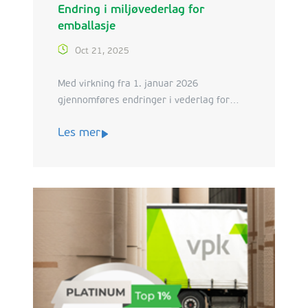
Endring i miljøvederlag for
emballasje
Oct 21, 2025
Med virkning fra 1. januar 2026
gjennomføres endringer i vederlag for
bølgepappemballasje. Samtidig innføres
Les mer
det differensiering av vederlaget.