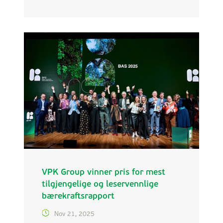
VPK en posisjon med delt kontroll. Steget
følger opp minoritetsinvesteringen i 2023
og er en del av VPK Groups langsiktige
strategi for å styrke sin posisjon i fanfold-
markedet og utvide den geografiske
tilstedeværelsen.
VPK Group vinner pris for mest
tilgjengelige og leservennlige
bærekraftsrapport
Nov 21, 2025