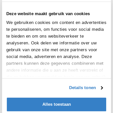
als de diensten vervolledigen.
Deze website maakt gebruik van cookies
“Onze Groep kent een succesvolle
geschiedenis van lokaal ondernemerschap.
We gebruiken cookies om content en advertenties
De opstart in Wallonië is dus volledig in lijn
te personaliseren, om functies voor social media
met onze bewezen bedrijfsstrategie. We
te bieden en om ons websiteverkeer te
kijken ernaar uit om onze aanwezigheid op
analyseren. Ook delen we informatie over uw
de lokale markt uit te breiden en onze
gebruik van onze site met onze partners voor
dienstverlening aan bestaande klanten uit
social media, adverteren en analyse. Deze
te breiden” aldus CEO Pierre Macharis.
partners kunnen deze gegevens combineren met
andere informatie die u aan ze heeft verstrekt of
die ze hebben verzameld op basis van uw gebruik
van hun services.
Delen
Delen
Details tonen
Alles toestaan