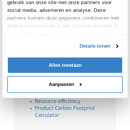
gebruik van onze site met onze partners voor
Onze PLANEET: duurzame
social media, adverteren en analyse. Deze
impact
partners kunnen deze gegevens combineren met
andere informatie die u aan ze heeft verstrekt of
die ze hebben verzameld op basis van uw gebruik
Duurzaamheid is ingebed in alles
van hun services.
wat we doen bij VPK Group. We
Details tonen
richten ons op circulariteit,
klimaatactie en efficiënt gebruik
Alles toestaan
van hulpbronnen om onze impact
op het milieu te minimaliseren.
Aanpassen
Circulariteit
Climate action
Resource efficiency
Product Carbon Footprint
Calculator