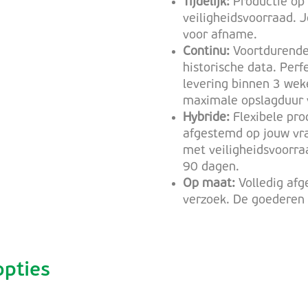
Tijdelijk:
Productie op
veiligheidsvoorraad. 
voor afname.
Continu:
Voortdurende
historische data. Perf
levering binnen 3 wek
maximale opslagduur
Hybride:
Flexibele prod
afgestemd op jouw vr
met veiligheidsvoorr
90 dagen.
Op maat:
Volledig afg
verzoek. De goederen 
opties