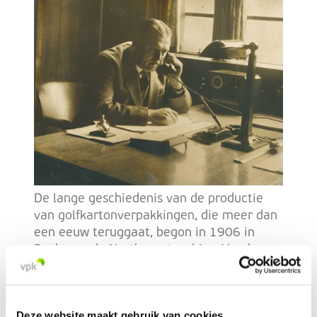
De lange geschiedenis van de productie
van golfkartonverpakkingen, die meer dan
een eeuw teruggaat, begon in 1906 in
Desborough, Northamptonshire. Voorheen
bekend als 'Rigid' en daarna onderdeel van
VPK, heeft het bedrijf aanzienlijke
uitbreidingen en investeringen
Deze website maakt gebruik van cookies