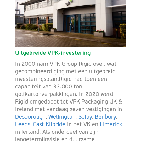
Uitgebreide VPK-investering
In 2000 nam VPK Group Rigid over, wat
gecombineerd ging met een uitgebreid
investeringsplan.Rigid had toen een
capaciteit van 33.000 ton
golfkartonverpakkingen. In 2020 werd
Rigid omgedoopt tot VPK Packaging UK &
Ireland met vandaag zeven vestigingen in
Desborough
,
Wellington
,
Selby
,
Banbury
,
Leeds
,
East Kilbride
in het VK en
Limerick
in Ierland. Als onderdeel van zijn
langetermijnvisie en duurzame