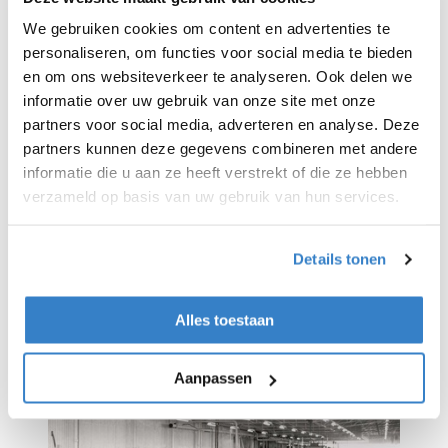
doorgemaakt. Rigid werd voor het eerst
opgericht door zakenman Howard Burditt
We gebruiken cookies om content en advertenties te
uit Desborough, die begonmet het maken
personaliseren, om functies voor social media te bieden
van dozen in een kamer in een fabriek in
en om ons websiteverkeer te analyseren. Ook delen we
de stad. Destijds werden dozen volledig
informatie over uw gebruik van onze site met onze
met de hand gemaakt, behalve het snijden
partners voor social media, adverteren en analyse. Deze
en kerven. Gevoed door het leveren van
partners kunnen deze gegevens combineren met andere
dozen voor de bloeiende
informatie die u aan ze heeft verstrekt of die ze hebben
schoenenindustrie in Northamptonshire,
verzameld op basis van uw gebruik van hun services.
groeide het bedrijf al snel en breidde het
zich uit.
Details tonen
Alles toestaan
Aanpassen