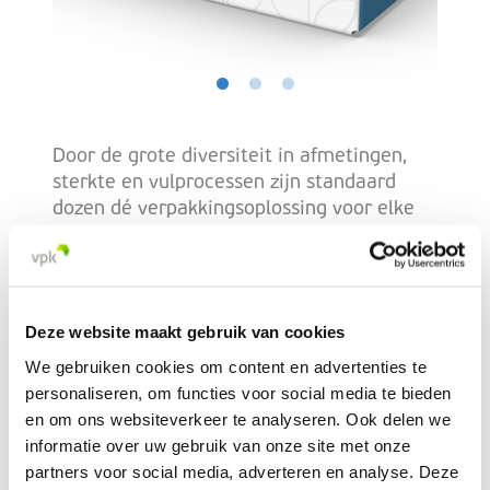
Door de grote diversiteit in afmetingen,
sterkte en vulprocessen zijn standaard
dozen dé verpakkingsoplossing voor elke
sector, ook die van de e-commerce. VPK
creëert niet alleen verpakkingen, maar
heeft uiteraard ook alles in huis om op
maat gemaakte inzetstukken te ontwerpen
Deze website maakt gebruik van cookies
en te produceren. Jouw producten vinden
zo in de meest stabiele omstandigheden
We gebruiken cookies om content en advertenties te
hun weg naar de klant of consument.
personaliseren, om functies voor social media te bieden
en om ons websiteverkeer te analyseren. Ook delen we
Bedrukt en dus merkversterkend of
informatie over uw gebruik van onze site met onze
onbedrukt en daardoor goedkoper: jij kiest
partners voor social media, adverteren en analyse. Deze