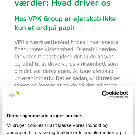
værdier: Hvad driver os
Hos VPK Group er ejerskab ikke
kun et ord på papir
VPK's iværksætterånd findes i hver eneste
fiber i vores virksomhed. Overalt i verden
får vores medarbejdere det fulde ansvar
og tillid til at drive vores virksomhed, som
om det var deres egen. At tage ejerskab
udløser initiativ. Det er sådan, vi tiltrækker
talent og formår at holde på det, på trods
af at vi har udviklet os fra en
familievirksomhed til en magtfuld,
privatejet multinational virksomhed. Vores
indre ansvarsfølelse er det, der gør os til et
Denne hjemmeside bruger cookies
fantastisk sted at arbejde.
Vi bruger cookies til at tilpasse vores indhold og
annoncer, til at vise dig funktioner til sociale medier og til