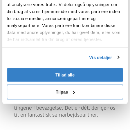
at analysere vores trafik. Vi deler også oplysninger om
Sammen med dig tænker vi altid
din brug af vores hjemmeside med vores partnere inden
ud af boksen
for sociale medier, annonceringspartnere og
analysepartnere. Vores partnere kan kombinere disse
Vores høje grad af ansvarlighed sikrer også
data med andre oplysninger, du har givet dem, eller som
en enestående service. Vi er fuldt bevidste
de har indsamlet fra din brug af deres tjenester.
om, at vi udgør et afgørende led i
forsyningskæden – derfor tænker vi
Vis detaljer
sammen med dig og handler hurtigt. Vi går
altid det ekstra skridt for at imødekomme
dine stigende ambitioner og behov. Fordi
Tillad alle
vi tager ansvar. Som en velstruktureret
international aktør arbejder vi decentralt
Tilpas
og lokalt – altid tæt på dig og dine
produkter. Ét håndtryk er nok til at sætte
tingene i bevægelse. Det er dét, der gør os
til en fantastisk samarbejdspartner.