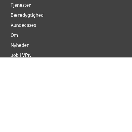
Tjenester
Bæredygtighed
Kundecases
Om
Nyheder
Job i VPK
Følg os
Fødevareemballage
/-/media/project/corporate/content/sustainability/vpk-
group-
policies/dk_fodevarestyrelsen_kontrolrapport20250305.