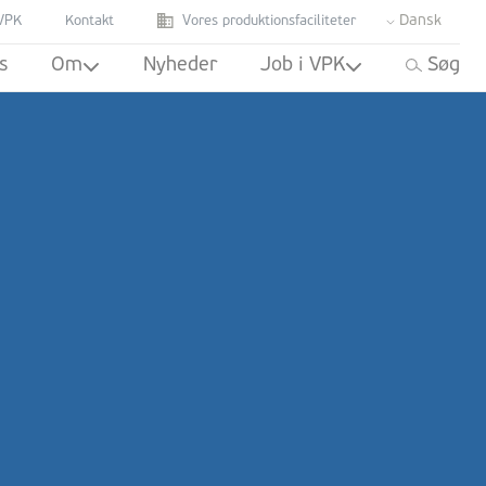
Dansk
VPK
Kontakt
Vores produktionsfaciliteter
s
Om
Nyheder
Job i VPK
Søg