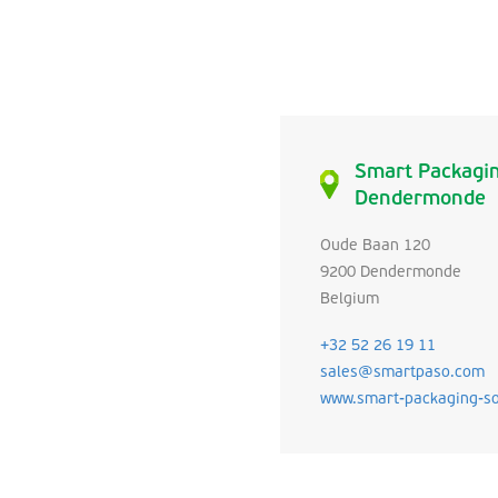
Smart Packagin
Dendermonde
Oude Baan 120
9200 Dendermonde
Belgium
+32 52 26 19 11
sales@smartpaso.com
www.smart-packaging-so