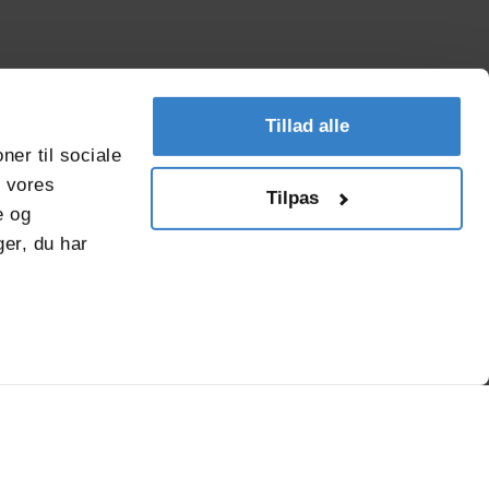
Fødevareemballage
Tillad alle
ner til sociale
/-/media/project/corporate/content/sus
group-
f vores
Tilpas
policies/dk_fodevarestyrelsen_kontrol
e og
er, du har
es