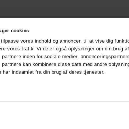
Produkter
Følg os
uger cookies
Tjenester
 tilpasse vores indhold og annoncer, til at vise dig funktio
Bæredygtighed
up.com
ere vores trafik. Vi deler også oplysninger om din brug a
Kundecases
partnere inden for sociale medier, annonceringspartner
 partnere kan kombinere disse data med andre oplysning
Om
 har indsamlet fra din brug af deres tjenester.
Nyheder
Job i VPK
histleblowing system
|
Terms and conditions
|
Privacy policy and cooki
COPYRIGHT 2025 VPK GROUP