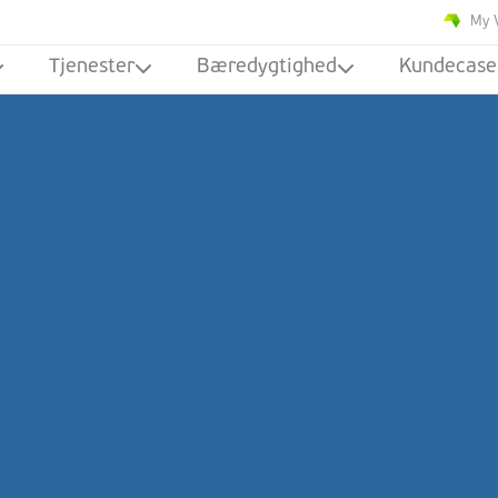
My 
Tjenester
Bæredygtighed
Kundecase