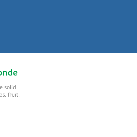
onde
e solid
s, fruit,