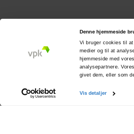
Mirabellevej 16
Denne hjemmeside br
8930 Randers
Vi bruger cookies til at
info.randers@vpkgro
medier og til at analys
+45 87 10 47 00
hjemmeside med vores 
analysepartnere. Vores
givet dem, eller som de
Vis detaljer
W