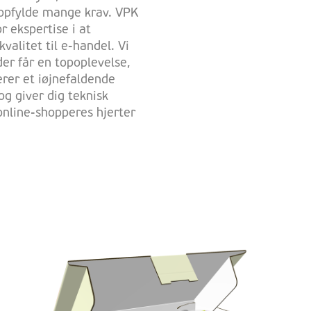
 opfylde mange krav. VPK
 ekspertise i at
valitet til e-handel. Vi
der får en topoplevelse,
verer et iøjnefaldende
og giver dig teknisk
 online-shopperes hjerter