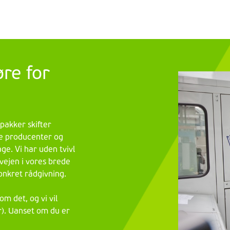
øre for
pakker skifter
e producenter og
e. Vi har uden tvivl
 vejen i vores brede
onkret rådgivning.
m det, og vi vil
r). Uanset om du er