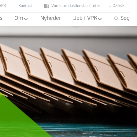
Dansk
VPK
Kontakt
Vores produktionsfaciliteter
s
Om
Nyheder
Job i VPK
Søg