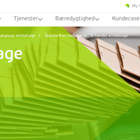
My 
Tjenester
Bæredygtighed
Kundecase
ølgepap emballage
Standard emballage
E-handel emballage
age