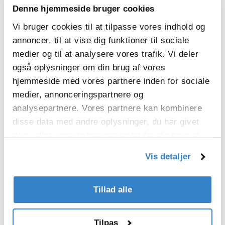
Fra reduktion af CO2-emissioner og
Denne hjemmeside bruger cookies
bæredygtige indkøb til at fremme
Vi bruger cookies til at tilpasse vores indhold og
mangfoldighed, lighed og inklusion
annoncer, til at vise dig funktioner til sociale
stræber vi efter at have en positiv
indvirkning på alle aspekter af vores drift.
medier og til at analysere vores trafik. Vi deler
også oplysninger om din brug af vores
hjemmeside med vores partnere inden for sociale
Politikker efter tema
medier, annonceringspartnere og
analysepartnere. Vores partnere kan kombinere
disse data med andre oplysninger, du har givet
For hvert væsentligt emne har vi udviklet
dem, eller som de har indsamlet fra din brug af
klare mål og en struktureret tilgang, der er
deres tjenester.
fastlagt i omfattende politikker.
Vis detaljer
Hvis du vil vide mere om vores
engagement i en bæredygtig fremtid, kan
Tillad alle
du læse politikkerne i detaljer her.
Tilpas