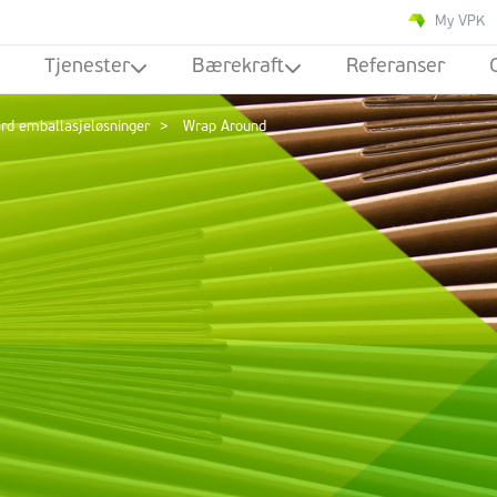
My VPK
Tjenester
Bærekraft
Referanser
rd emballasjeløsninger
Wrap Around