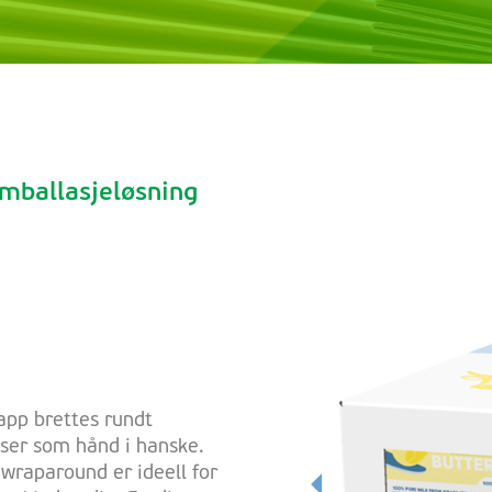
emballasjeløsning
app brettes rundt
asser som hånd i hanske.
raparound er ideell for