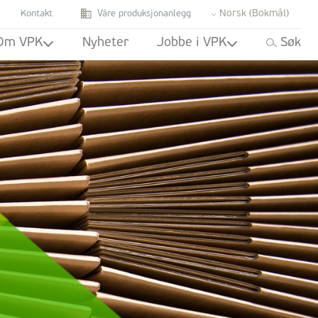
Norsk (bokmål)
Kontakt
Våre produksjonanlegg
Om VPK
Nyheter
Jobbe i VPK
Søk