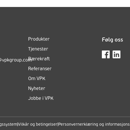
Produkter
Følg oss
Tjenester
Bærekraft
n@vpkgroup.com
Referanser
Om VPK
Nyheter
Jobbe i VPK
ngssystem
|
Vilkår og betingelser
|
Personvernerklæring og informasjons