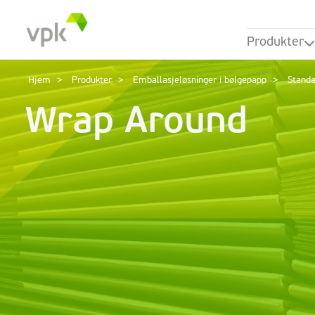
Produkter
Hjem
Produkter
Emballasjeløsninger i bølgepapp
Standa
Wrap Around