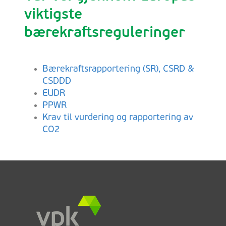
viktigste
bærekraftsreguleringer
Bærekraftsrapportering (SR), CSRD &
CSDDD
EUDR
PPWR
Krav til vurdering og rapportering av
CO2