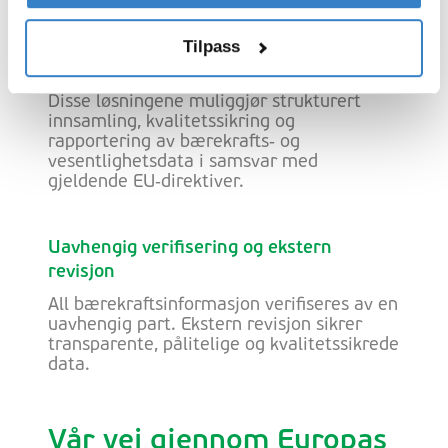
Tilpasningen til gjeldende og nye
europeiske bærekraftsreguleringer støttes
Tilpass
av dedikerte systemer og prosesser som
kompletterer konsernets ERP‑plattformer.
Disse løsningene muliggjør strukturert
innsamling, kvalitetssikring og
rapportering av bærekrafts‑ og
vesentlighetsdata i samsvar med
gjeldende EU‑direktiver.
Uavhengig verifisering og ekstern
revisjon
All bærekraftsinformasjon verifiseres av en
uavhengig part. Ekstern revisjon sikrer
transparente, pålitelige og kvalitetssikrede
data.
Vår vei gjennom Europas