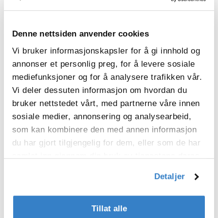
systematisk og transparent rapportering
av bærekraftsarbeidet. All fremdrift og alle
initiativer kommuniseres i de årlige
Denne nettsiden anvender cookies
bærekraftsrapportene, som publiseres sent
på våren hvert år.
Vi bruker informasjonskapsler for å gi innhold og
annonser et personlig preg, for å levere sosiale
mediefunksjoner og for å analysere trafikken vår.
Strukturert oppfølging av bærekraftsmål
Vi deler dessuten informasjon om hvordan du
Oppfølgingen av regulatoriske krav og
konsernets bærekraftsmål skjer gjennom
bruker nettstedet vårt, med partnerne våre innen
et kvartalsvis møteforum i
Group
sosiale medier, annonsering og analysearbeid,
Sustainability Steering Committee
.
som kan kombinere den med annen informasjon
Komiteen består av interne
bærekraftsspesialister og
du har gjort tilgjengelig for dem, eller som de har
divisjonsdirektører (Divisional CEOs), og
samlet inn gjennom din bruk av tjenestene deres.
sikrer koordinert styring, tydelig ansvar og
kontinuerlig fremdrift på tvers av
Detaljer
organisasjonen.
Tillat alle
Systemer for europeiske bærekraftskrav