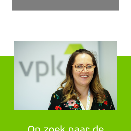
in alle landen waar onze
sites gevestigd zijn, kunnen
je door het specificatieproces
voor de ideale e-commerce
verpakking leiden. De
verpakking, perfect
ontworpen voor jouw product
of merk, kan visuele impact
bieden, maximale
bescherming - of allebei!
Op zoek naar de