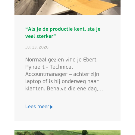
“Als je de productie kent, sta je
veel sterker”
Jul 13, 2026
Normaal gezien vind je Ebert
Pynaert - Technical
Accountmanager – achter zijn
laptop of is hij onderweg naar
klanten. Behalve die ene dag,
waarop hij voor The Switch zijn
dagtaak inruilde voor een dagje
Lees meer
werkvloer bij het GKO bij de
cas23. Wat hij er leerde, gaat
verder dan machines en
afmetingen.