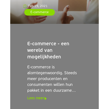
Feb 19, 2021
E-commerce
E-commerce - een
wereld van
mogelijkheden
E-commerce is
alomtegenwoordig. Steeds
meer producenten en
consumenten willen hun
pakket in een duurzame
verpakking laten bezorgen.
Lees meer
VPK's uitgebreide
ontwerpfaciliteiten, aanwezig