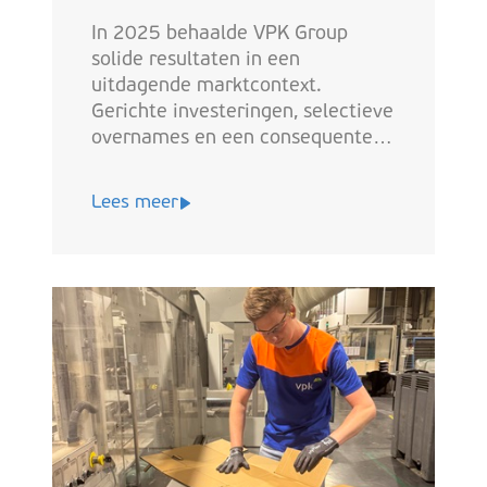
In 2025 behaalde VPK Group
solide resultaten in een
uitdagende marktcontext.
Gerichte investeringen, selectieve
overnames en een consequente
aanpak op vlak van duurzaamheid
lieten de groep toe haar positie
Lees meer
als betrouwbare partner in
circulaire verpakking verder te
versterken.