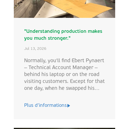
"Understanding production makes
you much stronger."
Jul 13, 2026
Normally, you’ll find Ebert Pynaert
– Technical Account Manager –
behind his laptop or on the road
visiting customers. Except for that
one day, when he swapped his
usual tasks for a full day on the
shop floor at Oudegem, working
Plus d'informations
at cas23 for The Switch. What he
learned there goes far beyond
machines and measurements.