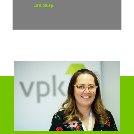
dans un emballage durable.
Lire plus
Les vastes installations de
conception de VPK, situées
dans tous les pays où nos
sites sont implantés, peuvent
vous accompagner tout au
long du processus de
spécification du commerce
électronique, du début à la
fin. Parfaitement conçu pour
s'adapter à votre produit ou
à votre marque, l'emballage
peut offrir un impact visuel,
une protection maximale - ou
les deux !