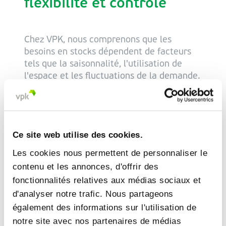
flexibilité et contrôle
Chez VPK, nous comprenons que les
besoins en stocks dépendent de facteurs
tels que la saisonnalité, l'utilisation de
l'espace et les fluctuations de la demande.
C'est pourquoi nous avons développé une
gamme de solutions d'inventaire et de
stockage flexibles, adaptées à vos défis
spécifiques. Pour stocker vos
Ce site web utilise des cookies.
marchandises en parfait état, nous
proposons différentes options de gestion
Les cookies nous permettent de personnaliser le
des palettes.
contenu et les annonces, d'offrir des
fonctionnalités relatives aux médias sociaux et
d'analyser notre trafic. Nous partageons
Des solutions de stockage possibles pour
également des informations sur l'utilisation de
répondre à tous vos besoins :
notre site avec nos partenaires de médias