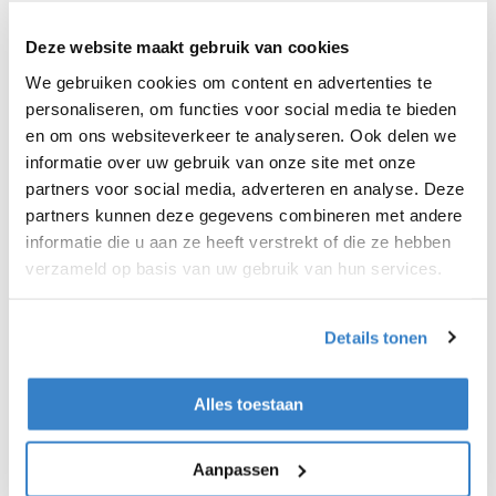
andere afdelingen
Meedenken over verbeteringen in het
Deze website maakt gebruik van cookies
proces
We gebruiken cookies om content en advertenties te
personaliseren, om functies voor social media te bieden
Je kan werken in een
2- of 3-
en om ons websiteverkeer te analyseren. Ook delen we
ploegensysteem
, of kiezen voor een
vaste
informatie over uw gebruik van onze site met onze
nachtploeg
.
partners voor social media, adverteren en analyse. Deze
partners kunnen deze gegevens combineren met andere
Herken jij jezelf?
informatie die u aan ze heeft verstrekt of die ze hebben
verzameld op basis van uw gebruik van hun services.
Je hoeft geen jaren ervaring te hebben —
jouw motivatie en technische interesse
Details tonen
zijn voor ons minstens even belangrijk.
Je hebt een sterke interesse in
Alles toestaan
techniek en productie
Je werkt nauwkeurig en hebt oog voor
Aanpassen
kwaliteit