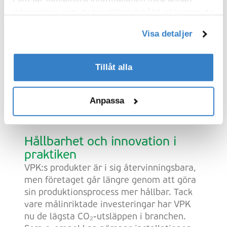
genom förvärvet av IEMME Packaging och
information som du har tillhandahållit eller som de
Open Imballaggi i Italien. Förvärven ligger
har samlat in när du har använt deras tjänster.
i linje med strategin att kombinera lokalt
Visa detaljer
förankrad produktionskapacitet med en
integrerad affärsmodell. Den
Tillåt alla
framgångsrika integrationen av den
iberiska Arteche Group i Corex och
lanseringen av fanfold-förpackningar i hela
Anpassa
Europa bidrog också till att bredda
verksamheten.
Hållbarhet och innovation i
praktiken
VPK:s produkter är i sig återvinningsbara,
men företaget går längre genom att göra
sin produktionsprocess mer hållbar. Tack
vare målinriktade investeringar har VPK
nu de lägsta CO₂-utsläppen i branchen.