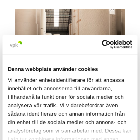
Denna webbplats använder cookies
Vi använder enhetsidentifierare för att anpassa
innehållet och annonserna till användarna,
tillhandahålla funktioner för sociala medier och
analysera vår trafik. Vi vidarebefordrar även
Internationell expansion och
sådana identifierare och annan information från
integration
din enhet till de sociala medier och annons- och
analysföretag som vi samarbetar med. Dessa kan
VPK utökade sin närvaro i södra Europa
i sin tur kombinera informationen med annan