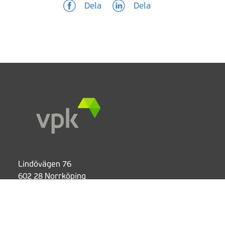
Dela
Dela
Lindövägen 76
602 28 Norrköping
+46 11 282 300