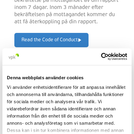
bekräftelse på mottagandet av din rapport
inom 7 dagar. Inom 3 månader efter
bekräftelsen på mottagandet kommer du
att få återkoppling på din rapport.
Read the Code of Conduct
Gör en rapportering
Denna webbplats använder cookies
Vi använder enhetsidentifierare för att anpassa innehållet
Du kan välja att rapportera antingen med
och annonserna till användarna, tillhandahålla funktioner
offentliggörande av ditt namn och
för sociala medier och analysera vår trafik. Vi
kontaktuppgifter, eller anonymt. Om du
vidarebefordrar även sådana identifierare och annan
väljer att offentliggöra ditt
information från din enhet till de sociala medier och
namn/kontaktuppgifter kommer din
annons- och analysföretag som vi samarbetar med.
identitet endast vara känd för de som tar
Dessa kan i sin tur kombinera informationen med annan
emot och hanterar din rapport. Vid