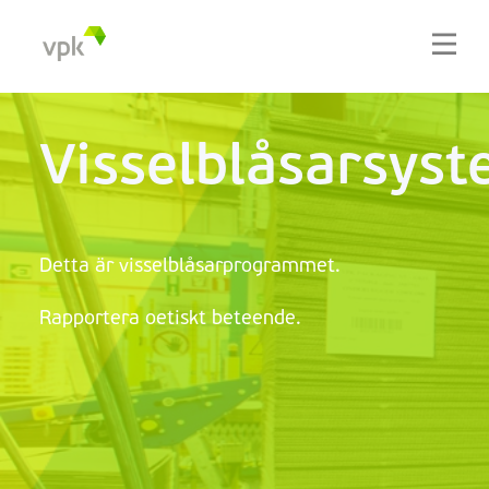
Visselblåsarsys
Detta är visselblåsarprogrammet.
Rapportera oetiskt beteende.