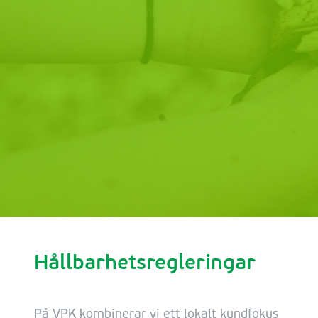
Hållbarhetsregleringar
På VPK kombinerar vi ett lokalt kundfokus