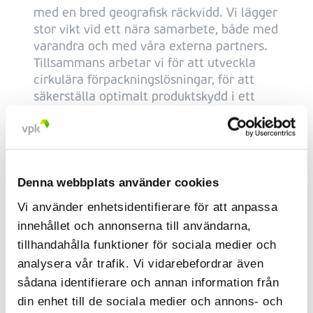
med en bred geografisk räckvidd. Vi lägger
stor vikt vid ett nära samarbete, både med
varandra och med våra externa partners.
Tillsammans arbetar vi för att utveckla
cirkulära förpackningslösningar, för att
säkerställa optimalt produktskydd i ett
hållbart varuflöde.
Hållbarhetsregleringar
Denna webbplats använder cookies
Trots att VPK Group inte är börsnoterat
Vi använder enhetsidentifierare för att anpassa
säkerställer vi full transparens genom att
innehållet och annonserna till användarna,
konsekvent kommunicera alla åtgärder
tillhandahålla funktioner för sociala medier och
och initiativ via våra årliga
analysera vår trafik. Vi vidarebefordrar även
hållbarhetsrapporter. Dessa publiceras
sådana identifierare och annan information från
varje år under sen vår. För att mäta
din enhet till de sociala medier och annons- och
framsteg avseende regulatoriska initiativ