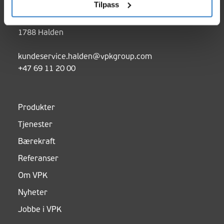
Tilpass
Svinesundparken 14
1788 Halden
kundeservice.halden@vpkgroup.com
+47 69 11 20 00
Produkter
Tjenester
Bærekraft
Referanser
Om VPK
Nyheter
Jobbe i VPK