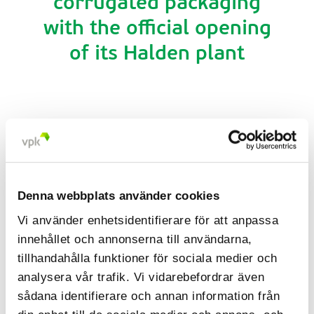
corrugated packaging
with the official opening
of its Halden plant
The official opening of VPK Group's high-
tech plant in Halden took place on 23
September 2022. The greenfield project is
an important investment step for VPK in
Norway, both locally for the region and
internationally thanks to its unique
Denna webbplats använder cookies
position in the Nordic market.
Vi använder enhetsidentifierare för att anpassa
Sep 27, 2022
innehållet och annonserna till användarna,
tillhandahålla funktioner för sociala medier och
analysera vår trafik. Vi vidarebefordrar även
sådana identifierare och annan information från