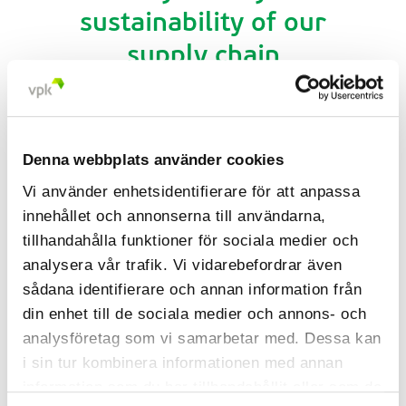
sustainability of our
supply chain
As a company, it is our ambition to
Denna webbplats använder cookies
integrate sustainability throughout the
supply chain. By developing circular
Vi använder enhetsidentifierare för att anpassa
packaging solutions and ensuring a
innehållet och annonserna till användarna,
sustainable flow of goods, we want to
leave our mark on the entire value chain.
tillhandahålla funktioner för sociala medier och
To make this commitment tangible and
analysera vår trafik. Vi vidarebefordrar även
measurable, we participate, among others,
in the EcoVadis business sustainability
sådana identifierare och annan information från
rating platform.Today, we are proud to
din enhet till de sociala medier och annons- och
announce that VPK Packaging France has
been awarded the EcoVadis Platinum
analysföretag som vi samarbetar med. Dessa kan
Medal.
i sin tur kombinera informationen med annan
information som du har tillhandahållit eller som de
May 17, 2023