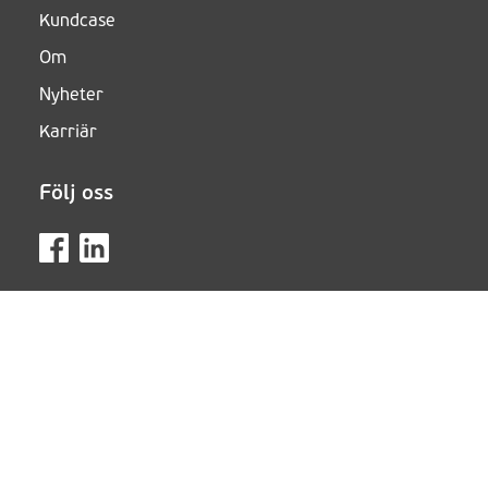
Kundcase
Om
Nyheter
Karriär
Följ oss
Visselblåsarsystem
Terms and conditions
Privacy policy and cookies