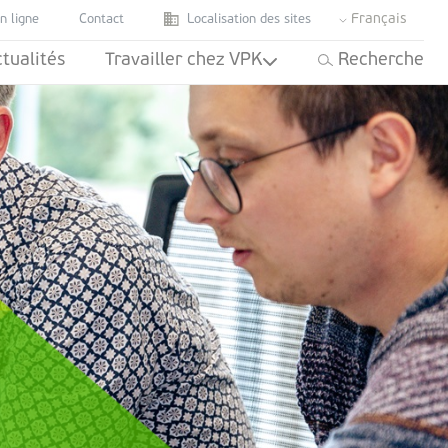
Français
n ligne
Contact
Localisation des sites
tualités
Travailler chez VPK
Recherche