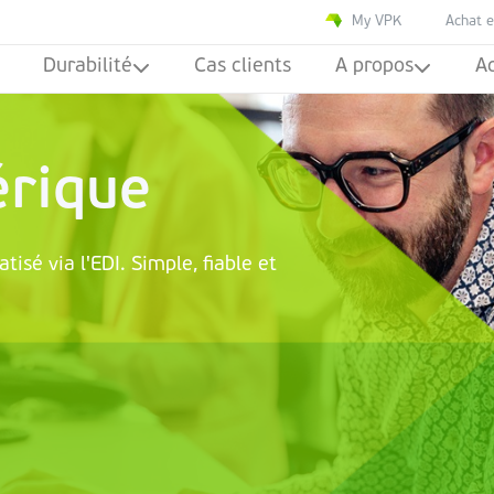
My VPK
Achat e
Durabilité
Cas clients
A propos
Ac
érique
isé via l'EDI. Simple, fiable et