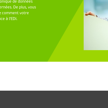
ronique de données
ernées. De plus, vous
rez comment votre
ce à l'EDI.