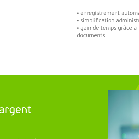
• enregistrement autom
• simplification adminis
• gain de temps grâce à 
documents
'argent