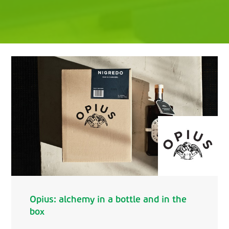
Opius: alchemy in a bottle and in the
box