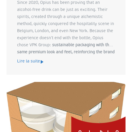
Since 2020, Opius has been proving that an
alcohol‑free drink can be just as exciting. Their
spirits, created through a unique alchemistic
method, quickly conquered the hospitality scene in
Belgium, London, and even New York. Because the
experience doesn’t end with the bottle, Opius
chose VPK Group:
sustainable packaging with the
same premium look and feel, reinforcing the brand
story
.
Lire la suite