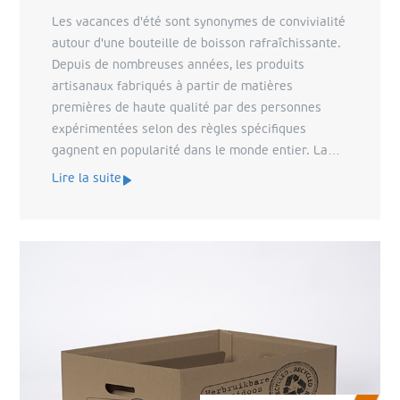
Les vacances d'été sont synonymes de convivialité
autour d'une bouteille de boisson rafraîchissante.
Depuis de nombreuses années, les produits
artisanaux fabriqués à partir de matières
premières de haute qualité par des personnes
expérimentées selon des règles spécifiques
gagnent en popularité dans le monde entier. La
bière produite par les brasseries artisanales en
Lire la suite
est un exemple. Pour
Browar Za Miastem
, la bière
est synonyme de détente, de bonne humeur et de
calme. Cela explique également les noms uniques
des bières de nos clients, pour lesquelles nous
sommes heureux de produire des emballages
durables spéciaux qui garantissent la notoriété de
la marque.