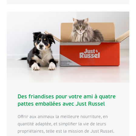
à laquelle VPK s'identifie parfaitement. Tout
comme ils se concentrent sur chaque enfant
unique, nous nous concentrons sur chaque client
unique et sur leurs produits. C'est avec cet état
d'esprit commun que nous nous mettons au
travail.
Des friandises pour votre ami à quatre
pattes emballées avec Just Russel
Offrir aux animaux la meilleure nourriture, en
quantité adaptée, et simplifier la vie de leurs
propriétaires, telle est la mission de Just Russel.