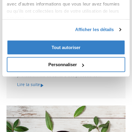
avec d'autres informations que vous leur avez fournies
ou qu'ils ont collectées lors de votre utilisation de leurs
Transformation durable des
services.
emballages pour Laerdal Medical AS
Afficher les détails
Lærdal Medical AS, leader international des
équipements de formation et de traitement pour
Tout autoriser
les premiers secours, s'est associé au groupe VPK
et à By North pour révolutionner l'emballage de
ses simulateurs de patients avancés, SimMan. Ces
Personnaliser
simulateurs, essentiels à la formation des
professionnels de santé à des procédures
médicales réalistes, bénéficient désormais d'une
Lire la suite
nouvelle solution d'emballage durable. Le passage
des valises en plastique et en métal aux boîtes en
carton ondulé a considérablement amélioré
l'impact environnemental, la rentabilité et la
logistique opérationnelle.