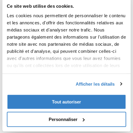
bières européennes classiques (telles que
Ce site web utilise des cookies.
la Pilsner, la Wheat Beer, la Stout ou la
Belgian Dubbel) et de nouvelles bières
Les cookies nous permettent de personnaliser le contenu
(telles que l'American IPA, la Black IPA ou
et les annonces, d'offrir des fonctionnalités relatives aux
la Hazy APA). Ils sont responsables de
médias sociaux et d'analyser notre trafic. Nous
chaque détail de la phase de production -
partageons également des informations sur l'utilisation de
de la recette et des ingrédients à
notre site avec nos partenaires de médias sociaux, de
l'emballage. Les bières sont vendues dans
publicité et d'analyse, qui peuvent combiner celles-ci
de nombreux magasins en Pologne, y
avec d'autres informations que vous leur avez fournies
compris dans les grandes chaînes de
ou qu'ils ont collectées lors de votre utilisation de leurs
distribution. Bien que le groupe VPK ait
services.
une présence internationale, nous
Afficher les détails
maintenons une approche locale forte afin
d'entretenir des relations étroites avec nos
clients. Et nous avons également établi
Tout autoriser
cette relation commerciale avec Browar
Za Miastem. Outre les boîtes américaines
Personnaliser
classiques qui garantissent la sécurité des
bouteilles en verre, nous produisons