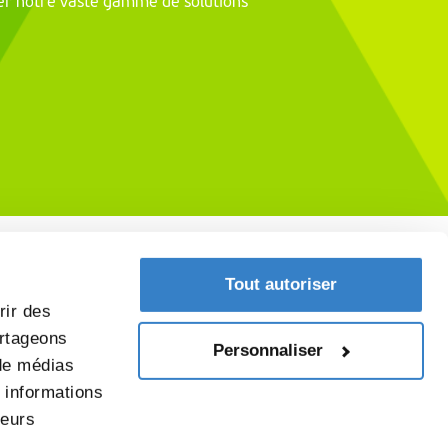
ter notre vaste gamme de solutions
Tout autoriser
rir des
artageons
Personnaliser
 de médias
s informations
leurs