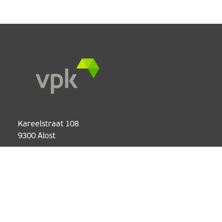
Kareelstraat 108
9300 Alost
info.hq@vpkgroup.com
Produits
Services