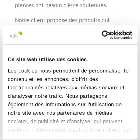
plantes ont besoin d'être soutenues.
Notre client propose des produits qui
permettent une protection des plantes
plus efficace et plus écologique. Il fournit
des solutions pour améliorer l'efficacité
des traitements des agriculteurs, en
affectant la dynamique de croissance des
Ce site web utilise des cookies.
plantes, leur vigueur et l'absorption
Les cookies nous permettent de personnaliser le
d'autres substances, telles que les
contenu et les annonces, d'offrir des
micronutriments présents dans le sol, ce
fonctionnalités relatives aux médias sociaux et
qui permet de réduire l'utilisation de
pesticides dans la technologie de culture,
d'analyser notre trafic. Nous partageons
conformément au « Green Deal »
également des informations sur l'utilisation de
européen.
notre site avec nos partenaires de médias
sociaux, de publicité et d'analyse, qui peuvent
combiner celles-ci avec d'autres informations que
La protection des produits à
vous leur avez fournies ou qu'ils ont collectées