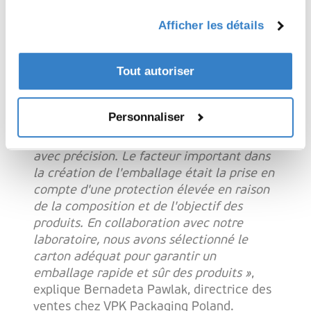
forte demande
lors de votre utilisation de leurs services.
Afficher les détails
L'emballage en carton ondulé a été
développé pour protéger les produits
Tout autoriser
liquides de 1 et 5 litres.
« L'emballage est une structure standard,
Personnaliser
faite de carton de bonne qualité,
abordable avec une palettisation calculée
avec précision. Le facteur important dans
la création de l'emballage était la prise en
compte d'une protection élevée en raison
de la composition et de l'objectif des
produits. En collaboration avec notre
laboratoire, nous avons sélectionné le
carton adéquat pour garantir un
emballage rapide et sûr des produits »
,
explique Bernadeta Pawlak, directrice des
ventes chez VPK Packaging Poland.