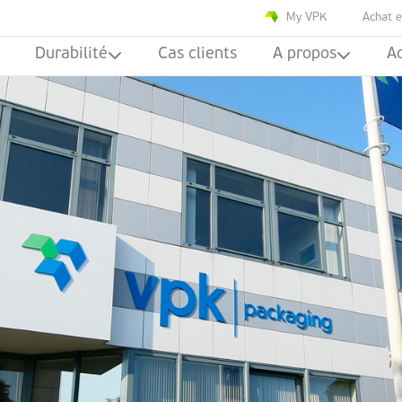
My VPK
Achat e
Durabilité
Cas clients
A propos
Ac