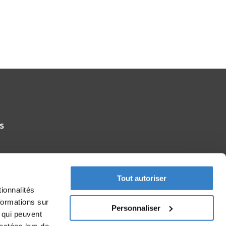
s
Tout autoriser
ionnalités
formations sur
Personnaliser
, qui peuvent