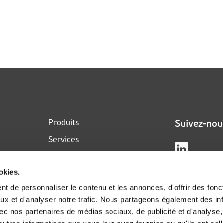
Produits
Suivez-nou
Services
Durabilité
om
okies.
Cas clients
t de personnaliser le contenu et les annonces, d'offrir des fonct
A propos
ux et d'analyser notre trafic. Nous partageons également des in
Actualités
 avec nos partenaires de médias sociaux, de publicité et d'analyse