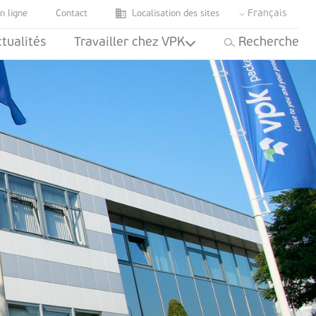
Français
n ligne
Contact
Localisation des sites
tualités
Travailler chez VPK
Recherche