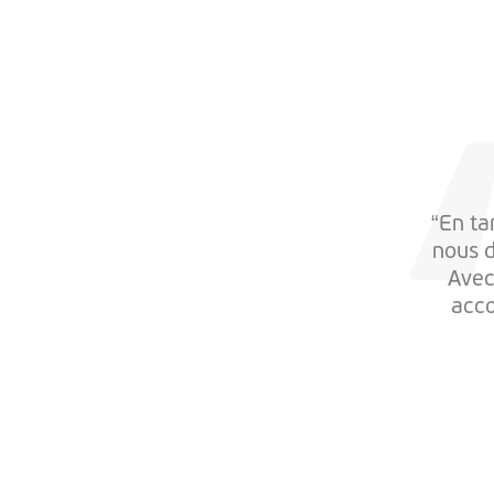
“En ta
nous d
Avec
acco